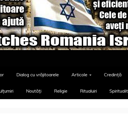
or
Dialog cu vrăjitoarele
Articole
Credință
lțumiri
Noutăți
Religie
Ritualuiri
Spirituali