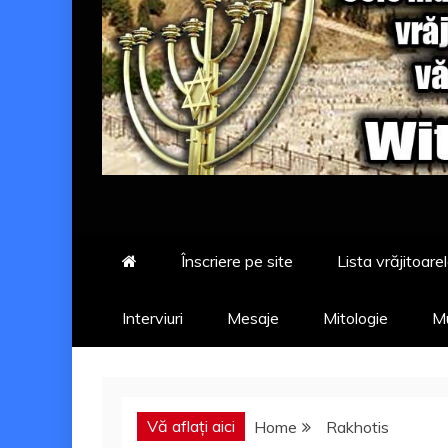
Înscriere pe site
Lista vrăjitoarel
Interviuri
Mesaje
Mitologie
Mu
Vă aflați aici
Home
Rakhotis