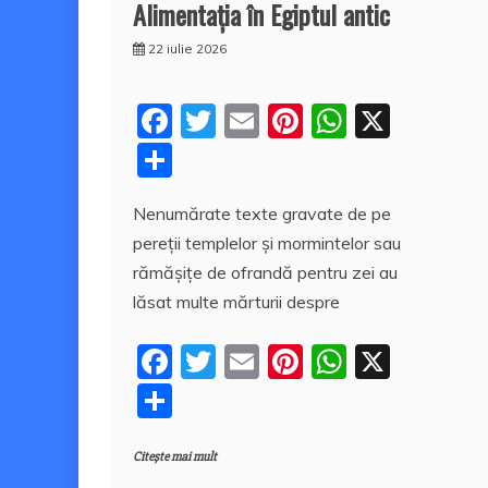
Alimentația în Egiptul antic
22 iulie 2026
F
T
E
Pi
W
X
a
w
m
nt
h
P
c
itt
ai
er
at
a
Nenumărate texte gravate de pe
e
er
l
e
s
rt
pereții templelor și mormintelor sau
b
st
A
aj
rămășițe de ofrandă pentru zei au
o
p
e
lăsat multe mărturii despre
o
p
a
F
T
E
Pi
W
X
k
z
a
w
m
nt
h
P
ă
c
itt
ai
er
at
a
e
er
l
e
s
Citește mai mult
rt