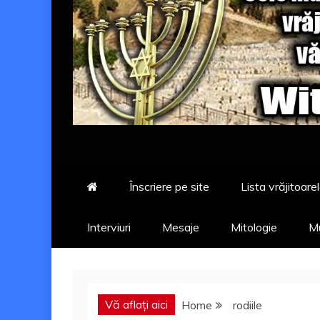
Înscriere pe site
Lista vrăjitoarel
Interviuri
Mesaje
Mitologie
Mu
Vă aflați aici
Home
rodiile