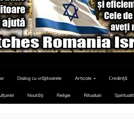
or
Dialog cu vrăjitoarele
Articole
Credință
lțumiri
Noutăți
Religie
Ritualuiri
Spirituali