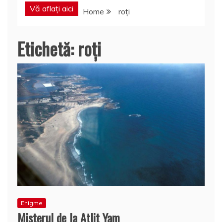
Vă aflați aici
Home
roţi
Etichetă:
roţi
Enigme
Misterul de la Atlit Yam