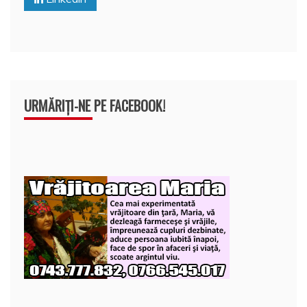
k
ă
URMĂRIȚI-NE PE FACEBOOK!