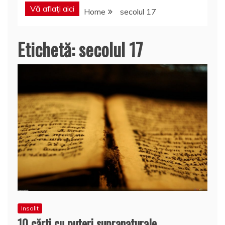
Vă aflați aici
Home
secolul 17
Etichetă:
secolul 17
Insolit
10 cărţi cu puteri supranaturale