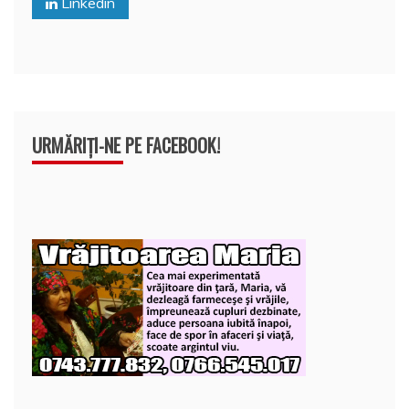
Linkedin
k
ă
URMĂRIȚI-NE PE FACEBOOK!