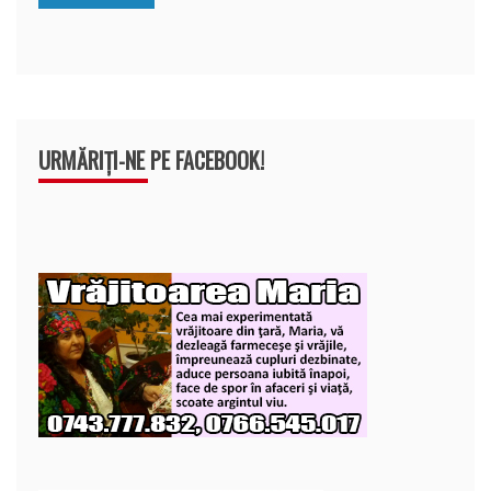
k
ă
URMĂRIȚI-NE PE FACEBOOK!