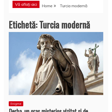
Vă aflați aici
Home
Turcia modernă
Etichetă:
Turcia modernă
Enigme
Derba, un oraş misterios vizitat şi de