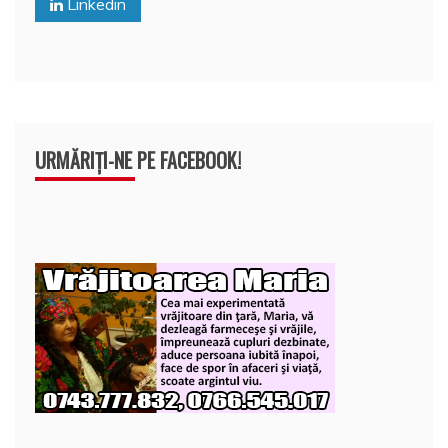
Linkedin
k
ă
URMĂRIȚI-NE PE FACEBOOK!