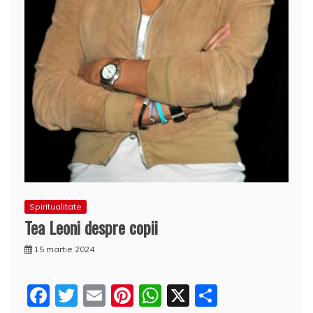
Spiritualitate
Tea Leoni despre copii
15 martie 2024
F
T
E
Pi
W
X
P