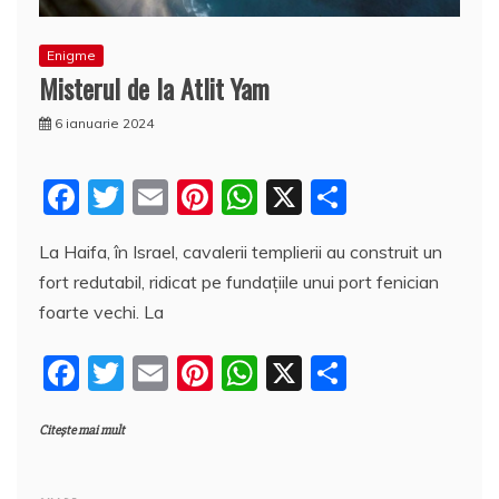
Enigme
Misterul de la Atlit Yam
6 ianuarie 2024
F
T
E
Pi
W
X
P
a
w
m
nt
h
a
La Haifa, în Israel, cavalerii templierii au construit un
c
itt
ai
er
at
rt
fort redutabil, ridicat pe fundaţiile unui port fenician
e
er
l
e
s
aj
foarte vechi. La
b
st
A
e
F
T
E
Pi
W
X
P
o
p
a
a
w
m
nt
h
a
o
p
z
Citește mai mult
c
itt
ai
er
at
rt
k
ă
e
er
l
e
s
aj