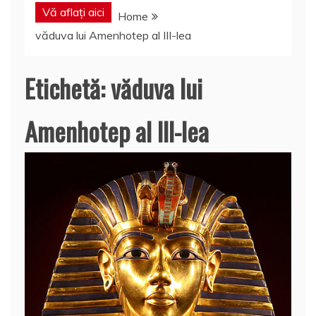
Vă aflați aici
Home
văduva lui Amenhotep al III-lea
Etichetă:
văduva lui
Amenhotep al III-lea