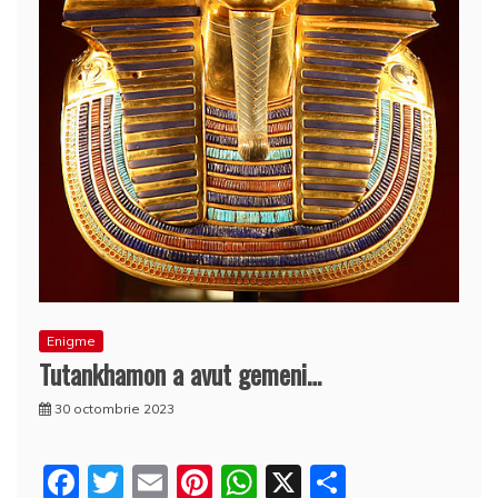
Enigme
Tutankhamon a avut gemeni…
30 octombrie 2023
F
T
E
Pi
W
X
P