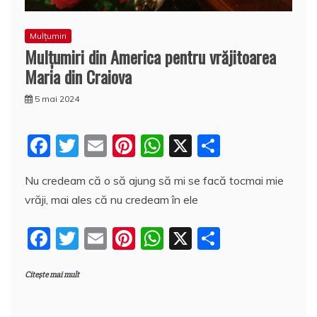
Mulțumiri
Mulţumiri din America pentru vrăjitoarea
Maria din Craiova
5 mai 2024
F
T
E
Pi
W
X
P
a
w
m
nt
h
a
Nu credeam că o să ajung să mi se facă tocmai mie
c
itt
ai
er
at
rt
vrăji, mai ales că nu credeam în ele
e
er
l
e
s
aj
b
st
A
e
F
T
E
Pi
W
X
P
o
p
a
a
w
m
nt
h
a
o
p
z
Citește mai mult
c
itt
ai
er
at
rt
k
ă
e
er
l
e
s
aj