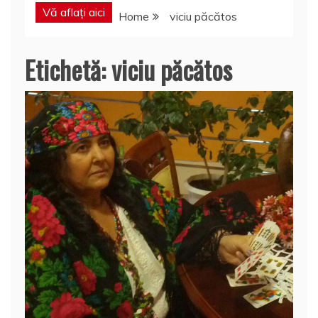
Vă aflați aici
Home
viciu păcătos
Etichetă:
viciu păcătos