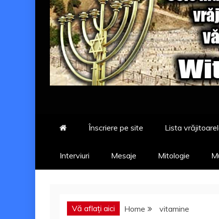
Înscriere pe site
Lista vrăjitoarel
Interviuri
Mesaje
Mitologie
Mu
Vă aflați aici
Home
vitamine