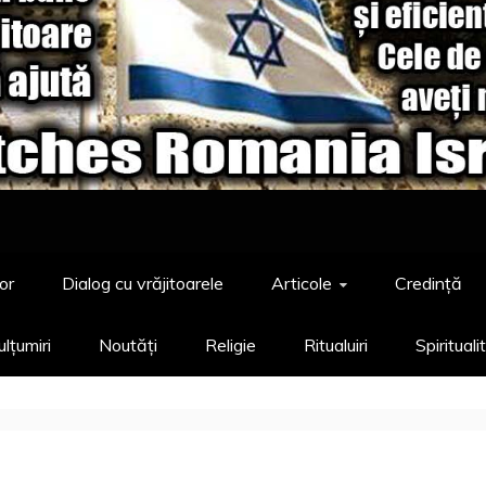
or
Dialog cu vrăjitoarele
Articole
Credință
lțumiri
Noutăți
Religie
Ritualuiri
Spirituali