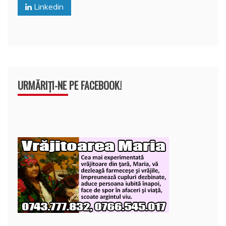
o
p
z
Linkedin
k
ă
URMĂRIȚI-NE PE FACEBOOK!