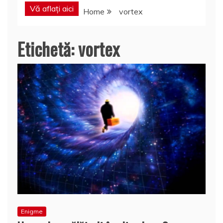
Vă aflați aici
Home
vortex
Etichetă:
vortex
Enigme