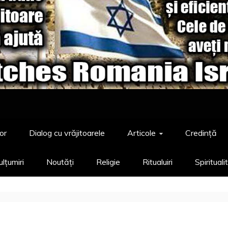
or
Dialog cu vrăjitoarele
Articole
Credință
lțumiri
Noutăți
Religie
Ritualuiri
Spirituali