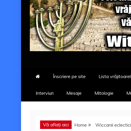
Înscriere pe site
Lista vrăjitoarel
Interviuri
Mesaje
Mitologie
Mu
Vă aflați aici
Home
Wiccanii eclectici