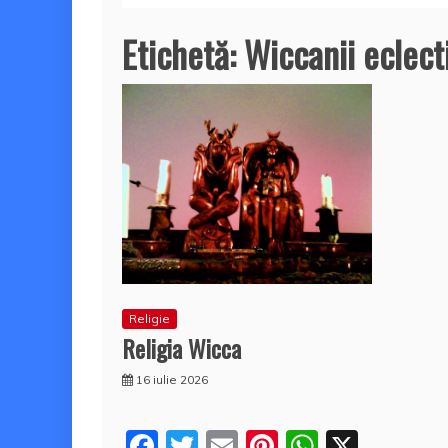
Etichetă:
Wiccanii eclect
Religie
Religia Wicca
16 iulie 2026
F
T
E
Pi
W
X