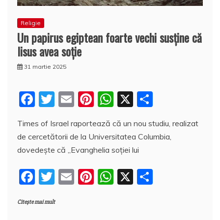
Religie
Un papirus egiptean foarte vechi susţine că
Iisus avea soţie
31 martie 2025
F
T
E
Pi
W
X
P
a
w
m
nt
h
a
Times of Israel raportează că un nou studiu, realizat
c
itt
ai
er
at
rt
de cercetătorii de la Universitatea Columbia,
e
er
l
e
s
aj
dovedeşte că „Evanghelia soției lui
b
st
A
e
F
T
E
Pi
W
X
P
o
p
a
a
w
m
nt
h
a
o
p
z
Citește mai mult
c
itt
ai
er
at
rt
k
ă