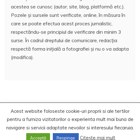
acestea se cunosc (autor, site, blog, platformă etc.).
Pozele și sursele sunt verificate, online, în măsura în
care se poate efectua acest proces jurnalistic,
respectându-se principiul de verificare din minim 3
surse. În cadrul dreptului de comunicare, redacția
respectă forma inițială a fotografiei și nu o va adapta
(modifica).
Acest website foloseste cookie-uri proprii si ale tertilor
Copyrights. © 2020-2023 Segra Media
pentru a furniza vizitatorilor o experienta mult mai buna de
Proudly powered by WordPress
|
Theme: Recent News
navigare si servicii adaptate nevoilor si interesului fiecaruia.
by
Candid Themes
.
Citește mai mult
Acceptă
Respinge