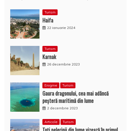
Turism
Haifa
22 ianuarie 2024
Turism
Karnak
26 decembrie 2023
Enigme
Turism
Gaura dragonului, cea mai adâncă
peșteră maritimă din lume
2 decembrie 2023
Articole
Turism
Toţi pelerinii din lume vizează în primul