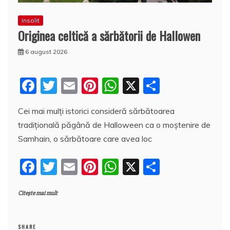
Insolit
Originea celtică a sărbătorii de Hallowen
6 august 2026
F
T
E
Pi
W
X
P
a
w
m
nt
h
a
Cei mai mulți istorici consideră sărbătoarea
c
itt
ai
er
at
rt
tradițională păgână de Halloween ca o moștenire de
e
er
l
e
s
aj
Samhain, o sărbătoare care avea loc
b
st
A
e
F
T
E
Pi
W
X
P
o
p
a
a
w
m
nt
h
a
o
p
z
Citește mai mult
c
itt
ai
er
at
rt
k
ă
e
er
l
e
s
aj
SHARE