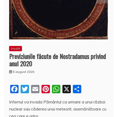
Insolit
Previziunile făcute de Nostradamus privind
anul 2020
5 august 2026
F
T
E
Pi
W
X
P
a
w
m
nt
h
a
Infernul va invada Pământul ca urmare a unui război
c
itt
ai
er
at
rt
nuclear sau căderea unui meteorit, asemănătoare cu
e
er
l
e
s
aj
cea care e adus