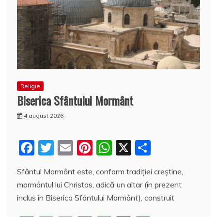
Religie
Biserica Sfântului Mormânt
4 august 2026
F
T
E
Pi
W
X
P
a
w
m
nt
h
a
Sfântul Mormânt este, conform tradiţiei creştine,
c
itt
ai
er
at
rt
mormântul lui Christos, adică un altar (în prezent
e
er
l
e
s
aj
inclus în Biserica Sfântului Mormânt), construit
b
st
A
e