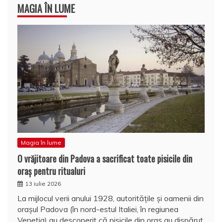
MAGIA ÎN LUME
Magia în lume
O vrăjitoare din Padova a sacrificat toate pisicile din
oraş pentru ritualuri
13 iulie 2026
La mijlocul verii anului 1928, autoritățile și oamenii din
orașul Padova (în nord-estul Italiei, în regiunea
Veneţia) au descoperit că pisicile din oraș au dispărut