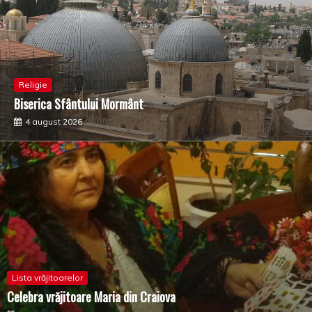
Religie
Biserica Sfântului Mormânt
4 august 2026
Lista vrăjitoarelor
Celebra vrăjitoare Maria din Craiova