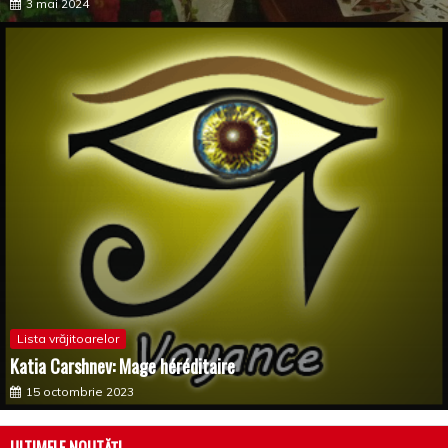
3 mai 2024
Lista vrăjitoarelor
Katia Carshnev: Mage héréditaire
15 octombrie 2023