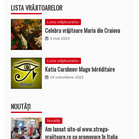
LISTA VRĂJITOARELOR
Lista vrăjitoarelor
Celebra vrăjitoare Maria din Craiova
3 mai 2024
Lista vrăjitoarelor
Katia Carshnev: Mage héréditaire
15 octombrie 2023
NOUTĂȚI
Noutăți
Am lansat site-ul www.strega-
vrajitoare.ro cu promovare în Italia