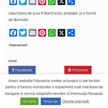
F
T
E
Pi
W
X
P
a
w
m
nt
h
a
Libertatea de a nu fi liberă este, probabil, și o formă
c
itt
ai
er
at
rt
de libertate.
e
er
l
e
s
aj
b
st
A
e
F
T
E
Pi
W
X
P
o
p
a
a
w
m
nt
h
a
o
p
z
Citește mai mult
c
itt
ai
er
at
rt
k
ă
e
er
l
e
s
aj
b
st
A
e
SHARE
o
p
a
Facebook
Twitter
Pinterest
o
p
z
Acest website foloseste cookie-uri proprii si ale tertilor
Linkedin
k
ă
pentru a furniza vizitatorilor o experienta mult mai buna de
navigare si servicii adaptate nevoilor si interesului fiecaruia.
Citește mai mult
Acceptă
Respinge