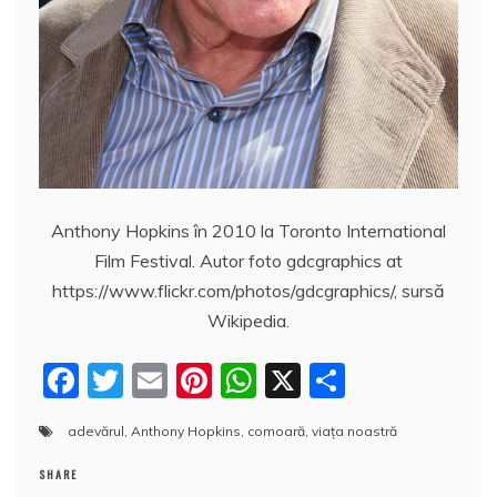
Anthony Hopkins în 2010 la Toronto International
Film Festival. Autor foto gdcgraphics at
https://www.flickr.com/photos/gdcgraphics/, sursă
Wikipedia.
F
T
E
Pi
W
X
P
a
w
m
nt
h
a
adevărul
,
Anthony Hopkins
,
comoară
,
viața noastră
c
itt
ai
er
at
rt
e
er
l
e
s
aj
SHARE