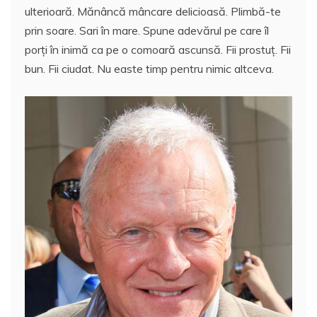
e
er
l
e
s
aj
ulterioară. Mănâncă mâncare delicioasă. Plimbă-te
b
st
A
e
prin soare. Sari în mare. Spune adevărul pe care îl
o
p
a
porți în inimă ca pe o comoară ascunsă. Fii prostuț. Fii
o
p
z
bun. Fii ciudat. Nu easte timp pentru nimic altceva.
k
ă