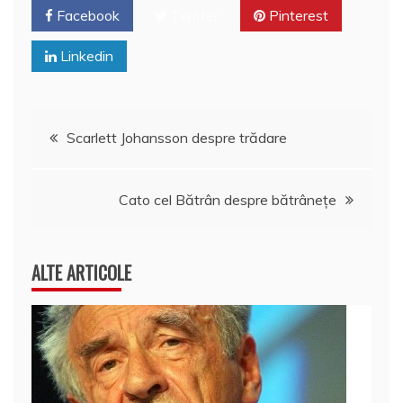
b
st
A
e
Facebook
Twitter
Pinterest
o
p
a
Linkedin
o
p
z
k
ă
Navigare
Scarlett Johansson despre trădare
în
Cato cel Bătrân despre bătrânețe
articole
ALTE ARTICOLE