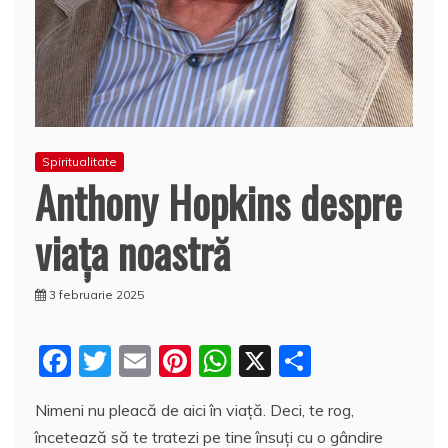
Spiritualitate
Anthony Hopkins despre
viața noastră
3 februarie 2025
F
T
E
Pi
W
X
P
a
w
m
nt
h
a
Nimeni nu pleacă de aici în viață. Deci, te rog,
c
itt
ai
er
at
rt
încetează să te tratezi pe tine însuți cu o gândire