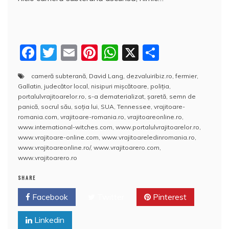
F
T
E
Pi
W
X
P
a
w
m
nt
h
a
cameră subterană
,
David Lang
,
dezvaluiribiz.ro
,
fermier
,
c
itt
ai
er
at
rt
Gallatin
,
judecător local
,
nisipuri mişcătoare
,
poliţia
,
e
er
l
e
s
aj
portalulvrajitoarelor.ro
,
s-a dematerializat
,
şaretă
,
semn de
panică
,
socrul său
,
soţia lui
,
SUA
,
Tennessee
,
vrajitoare-
b
st
A
e
romania.com
,
vrajitoare-romania.ro
,
vrajitoareonline.ro
,
www.international-witches.com
,
www.portalulvrajitoarelor.ro
,
o
p
a
www.vrajitoare-online.com
,
www.vrajitoareledinromania.ro
,
o
p
z
www.vrajitoareonline.ro/
,
www.vrajitoarero.com
,
www.vrajitoarero.ro
k
ă
SHARE
Facebook
Twitter
Pinterest
Linkedin