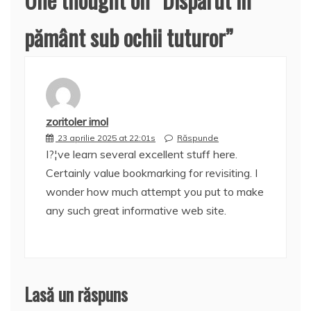
pământ sub ochii tuturor
”
zoritoler imol
23 aprilie 2025 at 22:01s
Răspunde
I?¦ve learn several excellent stuff here.
Certainly value bookmarking for revisiting. I
wonder how much attempt you put to make
any such great informative web site.
Lasă un răspuns