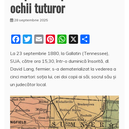
ochii tuturor
28 septembrie 2025
F
T
E
Pi
W
X
P
a
w
m
nt
h
a
La 23 septembrie 1880, la Gallatin (Tennessee),
c
itt
ai
er
at
rt
SUA, către ora 15,30, într-o duminică însorită, dl.
e
er
l
e
s
aj
David Lang, fermier, s-a dematerializat la vederea a
b
st
A
e
cinci martori: soţia lui, cei doi copii ai săi, socrul său şi
o
p
a
un judecător local.
o
p
z
k
ă