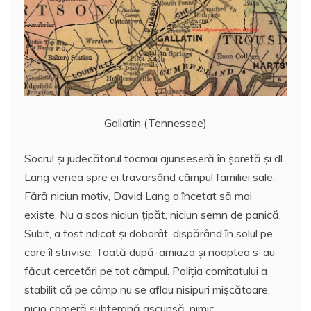
Gallatin (Tennessee)
Socrul şi judecătorul tocmai ajunseseră în şaretă şi dl.
Lang venea spre ei travarsând câmpul familiei sale.
Fără niciun motiv, David Lang a încetat să mai
existe. Nu a scos niciun ţipăt, niciun semn de panică.
Subit, a fost ridicat şi doborât, dispărând în solul pe
care îl strivise. Toată după-amiaza şi noaptea s-au
făcut cercetări pe tot câmpul. Poliţia comitatului a
stabilit că pe câmp nu se aflau nisipuri mişcătoare,
nicio cameră subterană ascunsă, nimic…