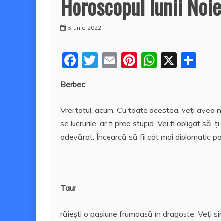
Horoscopul lunii Noi
5 iunie 2022
F
T
E
Pi
W
X
P
a
w
m
nt
h
a
Berbec
c
itt
ai
er
at
rt
e
er
l
e
s
aj
Vrei totul, acum. Cu toate acestea, veți avea 
b
st
A
e
se lucrurile, ar fi prea stupid. Vei fi obligat să
o
p
a
adevărat. Încearcă să fii cât mai diplomatic pos
o
p
z
k
ă
Taur
răiești o pasiune frumoasă în dragoste. Veți si