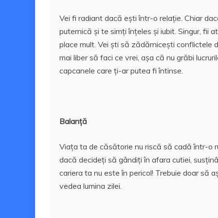
Vei fi radiant dacă ești într-o relație. Chiar da
puternică și te simți înțeles și iubit. Singur, fii
place mult.
Vei ști să zădărnicești conflictele di
mai liber să faci ce vrei, așa că nu grăbi lucruri
capcanele care ți-ar putea fi întinse.
Balanță
Viața ta de căsătorie nu riscă să cadă într-o ru
dacă decideți să gândiți în afara cutiei, susținâ
cariera ta nu este în pericol!
Trebuie doar să așt
vedea lumina zilei.