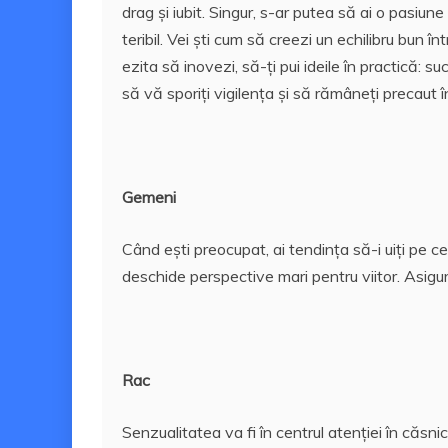
drag și iubit. Singur, s-ar putea să ai o pasiun
teribil.
Vei ști cum să creezi un echilibru bun înt
ezita să inovezi, să-ți pui ideile în practică: 
să vă sporiți vigilența și să rămâneți precaut în
Gemeni
Când ești preocupat, ai tendința să-i uiți pe cei 
deschide perspective mari pentru viitor.
Asigu
Rac
Senzualitatea va fi în centrul atenției în căsni