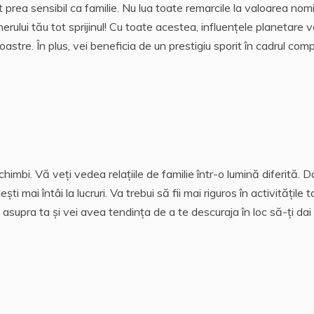
lt prea sensibil ca familie. Nu lua toate remarcile la valoarea nom
rului tău tot sprijinul!
Cu toate acestea, influențele planetare v
oastre. În plus, vei beneficia de un prestigiu sporit în cadrul com
himbi. Vă veți vedea relațiile de familie într-o lumină diferită. 
ști mai întâi la lucruri.
Va trebui să fii mai riguros în activitățile t
asupra ta și vei avea tendința de a te descuraja în loc să-ți dai