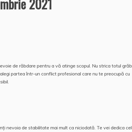
embrie 2021
nevoie de răbdare pentru a vă atinge scopul. Nu strica totul gră
-ți alegi partea într-un conflict profesional care nu te preocupă cu
ibil.
mți nevoia de stabilitate mai mult ca niciodată. Te vei dedica cel