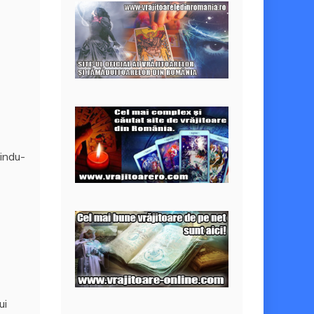
bindu-
ui