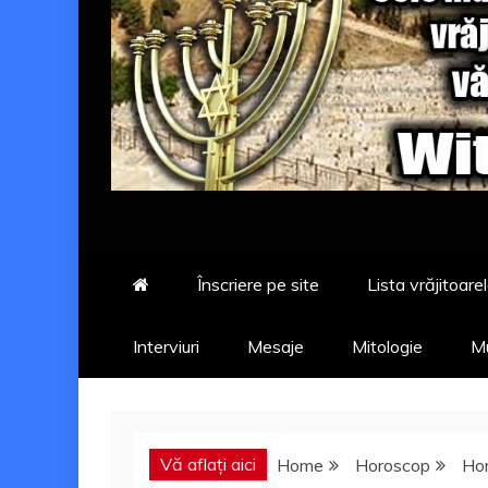
Înscriere pe site
Lista vrăjitoarel
Interviuri
Mesaje
Mitologie
Mu
Vă aflați aici
Home
Horoscop
Hor