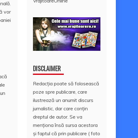
VrajitoareOnline
inală.
ă vor
paniei
DISCLAIMER
Dacă
Redacția poate să folosească
ale
poze spre publicare, care
 un
ilustrează un anumit discurs
jurnalistic, dar care conțin
dreptul de autor. Se va
menționa însă sursa acestora
și faptul că prin publicare ( foto