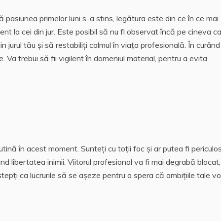
că pasiunea primelor luni s-a stins, legătura este din ce în ce mai
 atent la cei din jur. Este posibil să nu fi observat încă pe cineva car
n jurul tău și să restabiliți calmul în viața profesională.
În curând 
le. Va trebui să fii vigilent în domeniul material, pentru a evita
tină în acest moment. Sunteți cu toții foc și ar putea fi periculo
nd libertatea inimii.
Viitorul profesional va fi mai degrabă blocat,
epți ca lucrurile să se așeze pentru a spera că ambițiile tale vo