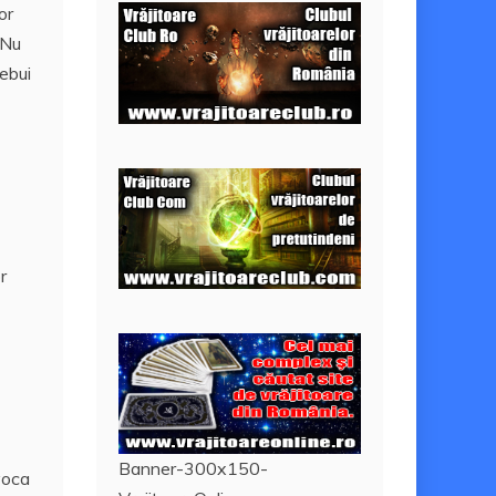
or
. Nu
rebui
r
Banner-300x150-
ovoca