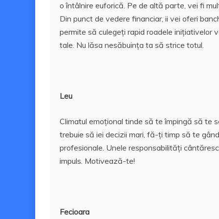
o întâlnire euforică. Pe de altă parte, vei fi mu
Din punct de vedere financiar, ii vei oferi banche
permite să culegeți rapid roadele inițiativelor v
tale. Nu lăsa nesăbuința ta să strice totul.
Leu
Climatul emoțional tinde să te împingă să te sc
trebuie să iei decizii mari, fă-ți timp să te gânde
profesionale.
Unele responsabilități cântăresc 
impuls. Motivează-te!
Fecioara