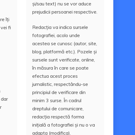
și/sau text) nu se vor aduce
prejudicii persoanei respective.
e îți
Redacția va indica sursele
vei fi
fotografiei, acolo unde
acestea se cunosc (autor, site,
blog, platformă etc.). Pozele și
sursele sunt verificate, online,
în măsura în care se poate
efectua acest proces
jurnalistic, respectându-se
s
principiul de verificare din
 dar
minim 3 surse. În cadrul
r
dreptului de comunicare,
redacția respectă forma
inițială a fotografiei și nu o va
adapta (modifica).