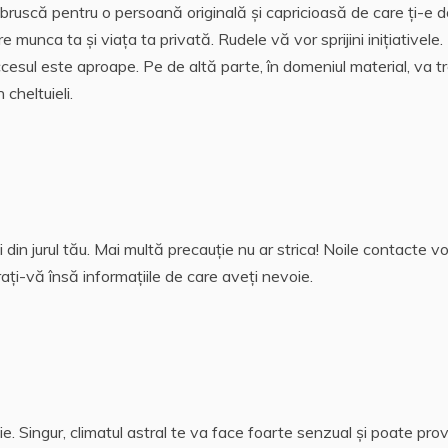
e bruscă pentru o persoană originală și capricioasă de care ți-e d
re munca ta și viața ta privată.
Rudele
vă vor sprijini inițiativele
succesul este aproape. Pe de altă parte, în domeniul material, va t
 cheltuieli.
din jurul tău.
Mai multă precauție nu ar strica! Noile contacte vo
rați-vă însă
informațiile de care aveți nevoie.
cie. Singur, climatul astral te va face foarte senzual și poate pr