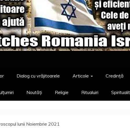
or
Dialog cu vrăjitoarele
Articole
Credință
lțumiri
Noutăți
Religie
Ritualuiri
Spirituali
oscopul lunii Noiembrie 2021