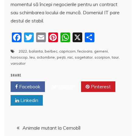
momentul să începi negocierile pentru un contract
sau schimbarea locului de muncă. Domeniul IT pare
destul de stabil.
F
T
E
Pi
W
X
P
a
w
m
nt
h
a
2022
,
balanta
,
berbec
,
capricorn
,
fecioara
,
gemeni
,
c
itt
ai
er
at
rt
horoscop
,
leu
,
octombrie
,
peşti
,
rac
,
sagetator
,
scorpion
,
taur
,
e
er
l
e
s
aj
varsator
b
st
A
e
SHARE
o
p
a
Facebook
Twitter
Pinterest
o
p
z
Linkedin
k
ă
Navigare
Animale mutant la Cernobîl