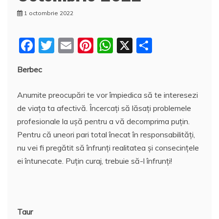
1 octombrie 2022
F
T
E
Pi
W
X
P
a
w
m
nt
h
a
Berbec
c
itt
ai
er
at
rt
e
er
l
e
s
aj
Anumite preocupări te vor împiedica să te interesezi
b
st
A
e
de viața ta afectivă. Încercați să lăsați problemele
o
p
a
profesionale la ușă pentru a vă decomprima puțin.
Pentru că uneori pari total înecat în responsabilități,
o
p
z
nu vei fi pregătit să înfrunți realitatea și consecințele
k
ă
ei întunecate. Puțin curaj, trebuie să-l înfrunți!
Taur