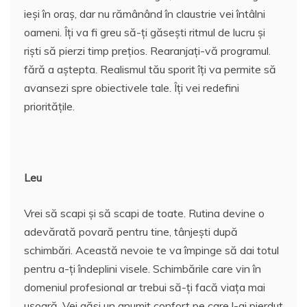
ieși în oraș, dar nu rămânând în claustrie vei întâlni
oameni. Îți va fi greu să-ți găsești ritmul de lucru și
riști să pierzi timp prețios. Rearanjați-vă programul.
fără a aștepta. Realismul tău sporit îți va permite să
avansezi spre obiectivele tale. Îți vei redefini
prioritățile.
Leu
Vrei să scapi și să scapi de toate. Rutina devine o
adevărată povară pentru tine, tânjești după
schimbări. Această nevoie te va împinge să dai totul
pentru a-ți îndeplini visele. Schimbările care vin în
domeniul profesional ar trebui să-ți facă viața mai
ușoară. Vei găsi un anumit confort pe care l-ai pierdut