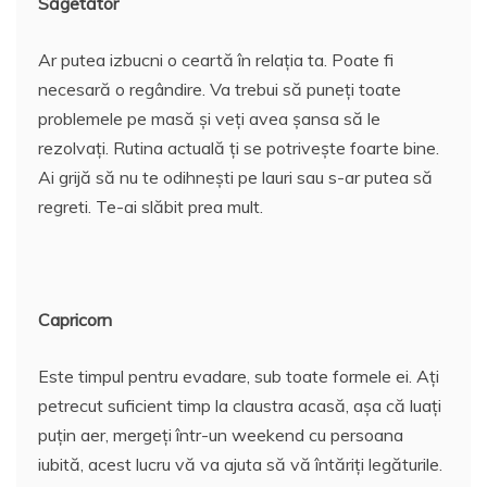
Săgetător
Ar putea izbucni o ceartă în relația ta. Poate fi
necesară o regândire. Va trebui să puneți toate
problemele pe masă și veți avea șansa să le
rezolvați. Rutina actuală ți se potrivește foarte bine.
Ai grijă să nu te odihnești pe lauri sau s-ar putea să
regreti. Te-ai slăbit prea mult.
Capricorn
Este timpul pentru evadare, sub toate formele ei. Ați
petrecut suficient timp la claustra acasă, așa că luați
puțin aer, mergeți într-un weekend cu persoana
iubită, acest lucru vă va ajuta să vă întăriți legăturile.