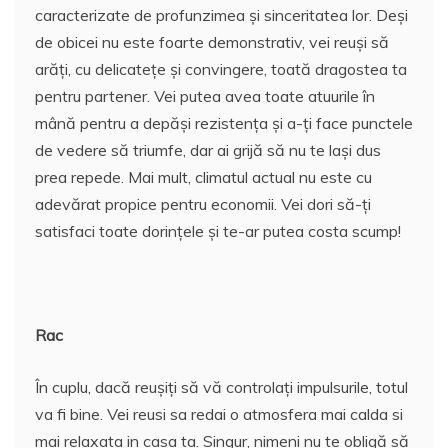
caracterizate de profunzimea și sinceritatea lor. Deși
de obicei nu este foarte demonstrativ, vei reuși să
arăți, cu delicatețe și convingere, toată dragostea ta
pentru partener. Vei putea avea toate atuurile în
mână pentru a depăși rezistența și a-ți face punctele
de vedere să triumfe, dar ai grijă să nu te lași dus
prea repede. Mai mult, climatul actual nu este cu
adevărat propice pentru economii. Vei dori să-ți
satisfaci toate dorințele și te-ar putea costa scump!
Rac
În cuplu, dacă reușiți să vă controlați impulsurile, totul
va fi bine. Vei reusi sa redai o atmosfera mai calda si
mai relaxata in casa ta. Singur, nimeni nu te obligă să