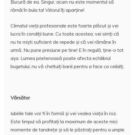
Bucură de ea. Singur, acum nu este momentul să
rămâi în bula ta! Viitorul îți aparține!
Climatul vieții profesionale este foarte plăcut și vei
lucra în condiții bune. Cu toate acestea, vei simți că
nu te miști suficient de repede și că vei rămâne în
urmă. Nu pune presiune pe tine! E în regulă, ține-o tot
așa. Lumea prietenoasă poate afecta echilibrul
bugetului, nu vă cheltuiți banii pentru a face ca ceilalți.
Vărsător
Iubirile tale vor fi în formă și vei vedea viața în roz.
Este timpul să profitați la maximum de aceste mici
momente de tandrețe și să le păstrați pentru a umple