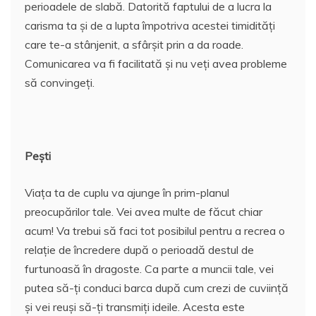
perioadele de slabă. Datorită faptului de a lucra la
carisma ta și de a lupta împotriva acestei timidități
care te-a stânjenit, a sfârșit prin a da roade.
Comunicarea va fi facilitată și nu veți avea probleme
să convingeți.
Pești
Viața ta de cuplu va ajunge în prim-planul
preocupărilor tale. Vei avea multe de făcut chiar
acum! Va trebui să faci tot posibilul pentru a recrea o
relație de încredere după o perioadă destul de
furtunoasă în dragoste. Ca parte a muncii tale, vei
putea să-ți conduci barca după cum crezi de cuviință
și vei reuși să-ți transmiți ideile. Acesta este