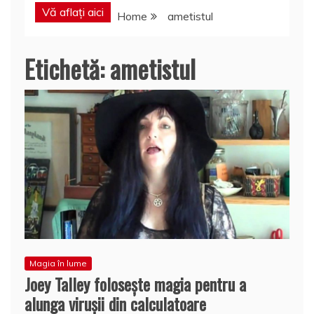
Vă aflați aici
Home
ametistul
Etichetă:
ametistul
Magia în lume
Joey Talley foloseşte magia pentru a
alunga viruşii din calculatoare