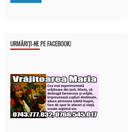
k
ă
URMĂRIȚI-NE PE FACEBOOK!