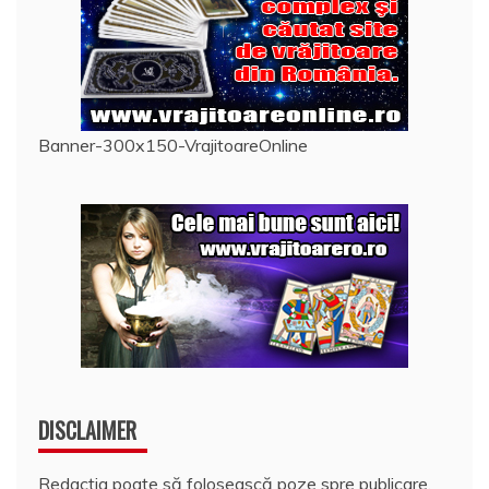
Banner-300x150-VrajitoareOnline
DISCLAIMER
Redacția poate să folosească poze spre publicare,