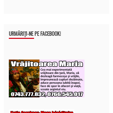
k
ă
URMĂRIȚI-NE PE FACEBOOK!