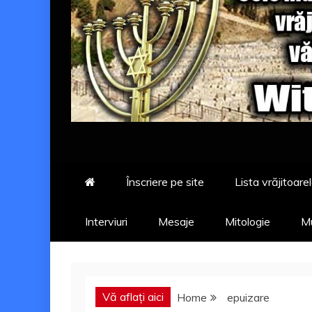
Înscriere pe site
Lista vrăjitoarel
Interviuri
Mesaje
Mitologie
Mu
Vă aflați aici
Home
epuizare