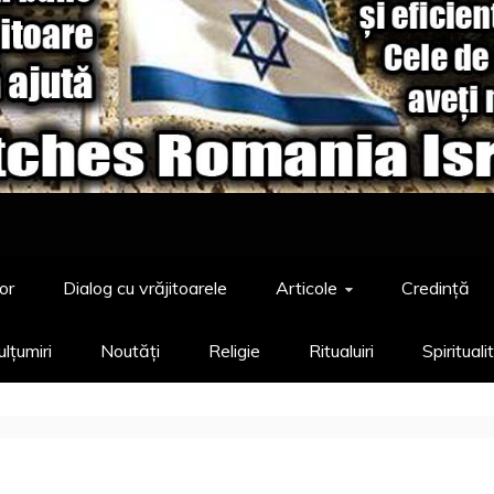
or
Dialog cu vrăjitoarele
Articole
Credință
lțumiri
Noutăți
Religie
Ritualuiri
Spirituali