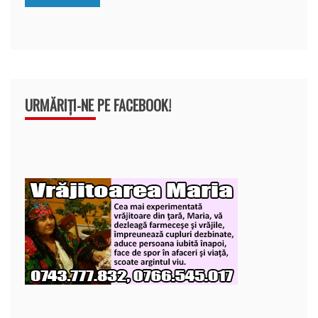
k
ă
URMĂRIȚI-NE PE FACEBOOK!