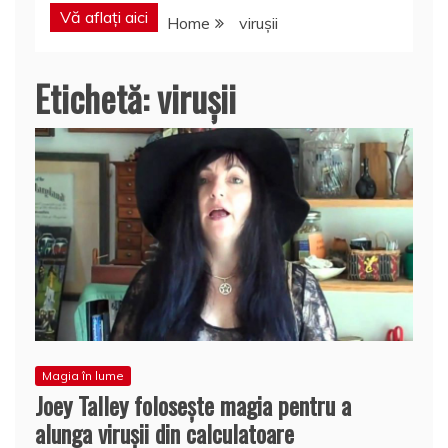
Vă aflați aici
Home
viruşii
Etichetă:
viruşii
Magia în lume
Joey Talley foloseşte magia pentru a
alunga viruşii din calculatoare