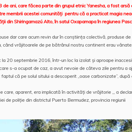
de ani, care făcea parte din grupul etnic Yanesha, a fost arsă
tre membrii acestei comunităţi pentru că a practicat magia nea
ității din Shiringamazú Alto, în satul Oxapamapa în regiunea Pasc
use dar care acum revin dur în conştiinţa colectivă, produse de
iu, când vrăjitoarele de pe bătrânul nostru continent erau vânate
c la 20 septembrie 2016, într-un loc la izolat şi aproape inaccesi
 care s-a ocupat de caz, a avut nevoie de câteva zile pentru a 
t faptul că pe solul sitului a descoperit „oase carbonizate”, după
e care, aparent, era implicată în activități de vrăjitorie „, a decla
i de poliție din districtul Puerto Bermudez, provincia regiunii