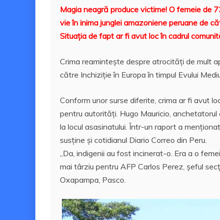
a
w
m
nt
h
a
Magia neagră produce victime! O femeie de 73 
c
itt
ai
er
at
rt
vie în inima junglei amazoniene peruane de că
e
er
l
e
s
aj
Situația de fapt ar fi avut loc în cadrul comun
b
st
A
e
o
p
a
Crima reaminteşte despre atrocități de mult ap
către Inchiziție în Europa în timpul Evului Med
o
p
z
k
ă
Conform unor surse diferite, crima ar fi avut lo
pentru autorități. Hugo Mauricio, anchetatorul
la locul asasinatului. Într-un raport a menționa
susţine şi cotidianul Diario Correo din Peru.
„Da, indigenii au fost incinerat-o. Era a o femei
mai târziu pentru AFP Carlos Perez, șeful secție
Oxapampa, Pasco.