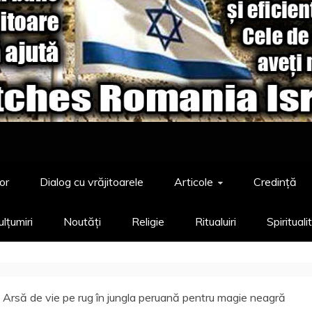
or
Dialog cu vrăjitoarele
Articole
Credință
lțumiri
Noutăți
Religie
Ritualuiri
Spirituali
Arsă de vie pe rug în jungla peruană pentru magie neagră