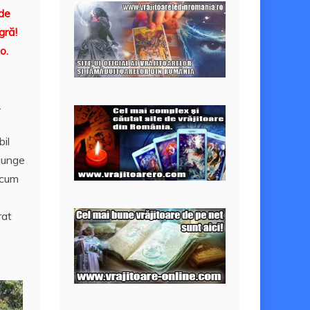
 de
gră!
o.
.
bil
ajunge
 cum
rat