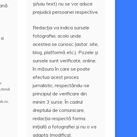
și/sau text) nu se vor aduce
cană.
prejudicii persoanei respective.
Redacția va indica sursele
fotografiei, acolo unde
 a
acestea se cunosc (autor, site,
blog, platformă etc.). Pozele și
sursele sunt verificate, online,
în măsura în care se poate
efectua acest proces
e
jurnalistic, respectându-se
ictimă
principiul de verificare din
minim 3 surse. În cadrul
ub.ro
,
dreptului de comunicare,
redacția respectă forma
inițială a fotografiei și nu o va
adapta (modifica).