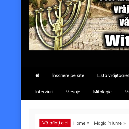
Înscriere pe site
Lista vrăjitoarel
Interviuri
Mesaje
Mitologie
Mu
Vă aflați aici
Home
Magia în lume