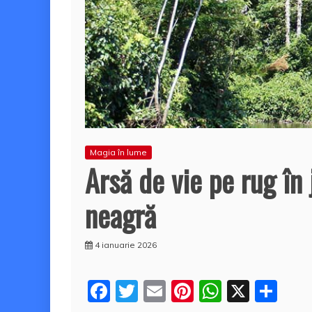
Magia în lume
Arsă de vie pe rug în
neagră
4 ianuarie 2026
F
T
E
Pi
W
X
P