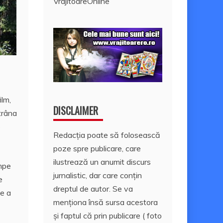
VrajitoareOnline
ilm,
DISCLAIMER
trâna
e
Redacția poate să folosească
poze spre publicare, care
ilustrează un anumit discurs
ampe
jurnalistic, dar care conțin
e
dreptul de autor. Se va
de a
menționa însă sursa acestora
și faptul că prin publicare ( foto