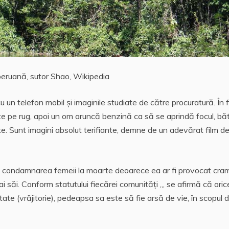
peruană, sutor Shao, Wikipedia
 un telefon mobil și imaginile studiate de către procuratură. În f
te pe rug, apoi un om aruncă benzină ca să se aprindă focul, bă
tate. Sunt imagini absolut terifiante, demne de un adevărat film d
decis condamnarea femeii la moarte deoarece ea ar fi provocat cr
săi. Conform statutului fiecărei comunităţi „, se afirmă că oric
te (vrăjitorie), pedeapsa sa este să fie arsă de vie, în scopul 