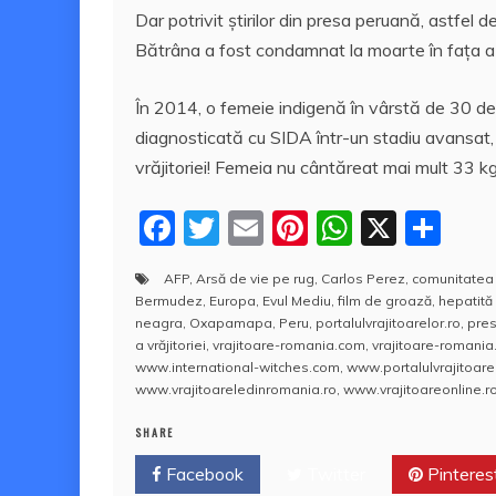
Dar potrivit știrilor din presa peruană, astfel
Bătrâna a fost condamnat la moarte în fața a
În 2014, o femeie indigenă în vârstă de 30 de
diagnosticată cu SIDA într-un stadiu avansat, he
vrăjitoriei! Femeia nu cântăreat mai mult 33 kg 
F
T
E
Pi
W
X
P
a
w
m
nt
h
a
AFP
,
Arsă de vie pe rug
,
Carlos Perez
,
comunitatea
c
itt
ai
er
at
rt
Bermudez
,
Europa
,
Evul Mediu
,
film de groază
,
hepatită
e
er
l
e
s
aj
neagra
,
Oxapamapa
,
Peru
,
portalulvrajitoarelor.ro
,
pre
a vrăjitoriei
,
vrajitoare-romania.com
,
vrajitoare-romania
b
st
A
e
www.international-witches.com
,
www.portalulvrajitoarel
www.vrajitoareledinromania.ro
,
www.vrajitoareonline.ro
o
p
a
o
p
z
SHARE
k
ă
Facebook
Twitter
Pinteres