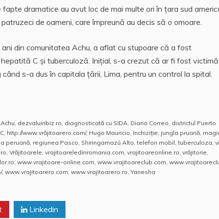
 de fapte dramatice au avut loc de mai multe ori în ţara sud ameri
 patruzeci de oameni, care împreună au decis să o omoare.
 ani din comunitatea Achu, a aflat cu stupoare că a fost
patită C şi tuberculoză. Iniţial, s-a crezut că ar fi fost victimă
când s-a dus în capitala ţării, Lima, pentru un control la spital.
 Achu
,
dezvaluiribiz.ro
,
diagnosticată cu SIDA
,
Diario Correo
,
districtul Puerto
 C
,
http://www.vrăjitoarero.com/
,
Hugo Mauricio
,
Inchiziție
,
jungla pruană
,
magi
sa peruană
,
regiunea Pasco
,
Shiringamazú Alto
,
telefon mobil
,
tuberculoza
,
v
.ro
,
Vrăjitoarele
,
vrajitoareledinromania.com
,
vrajitoareonline.ro
,
vrăjitorie
,
or.ro
,
www.vrajitoare-online.com
,
www.vrajitoareclub.com
,
www.vrajitoarecl
/
,
www.vrajitoarero.com
,
www.vrajitoarero.ro
,
Yanesha
t
Linkedin