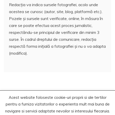
Redacția va indica sursele fotografiei, acolo unde
acestea se cunosc (autor, site, blog, platformă etc.).
Pozele și sursele sunt verificate, online, în măsura în
care se poate efectua acest proces jurnalistic,
respectându-se principiul de verificare din minim 3
surse. În cadrul dreptului de comunicare, redacția
respectă forma inițială a fotografiei și nu o va adapta
(modifica).
Acest website foloseste cookie-uri proprii si ale tertilor
Copyrights. © 2020-2023 Segra Media
pentru a furniza vizitatorilor o experienta mult mai buna de
Proudly powered by WordPress
|
Theme: Recent News
navigare si servicii adaptate nevoilor si interesului fiecaruia.