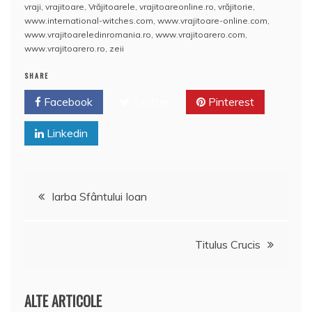
vraji
,
vrajitoare
,
Vrăjitoarele
,
vrajitoareonline.ro
,
vrăjitorie
,
www.international-witches.com
,
www.vrajitoare-online.com
,
www.vrajitoareledinromania.ro
,
www.vrajitoarero.com
,
www.vrajitoarero.ro
,
zeii
SHARE
Facebook
Twitter
Pinterest
Linkedin
Navigare
Iarba Sfântului Ioan
în
Titulus Crucis
articole
ALTE ARTICOLE