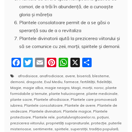
comori, de a trăi în abundență, de a cunoaşte
gloria și măreția
Plantele consolatoare permit de a se găsi o
speranță sau de a o revitaliza
Plantele divinatorii ajută la prezicerea viitorului și
să se comunice cu zeii, morții, spiritele și demonii.
F
T
E
Pi
W
X
P
a
w
m
nt
h
a
afrodisiace
,
anafrodiciace
,
avere
,
biserică
,
blesteme
,
c
itt
ai
er
at
rt
demonii
,
dragoste
,
Evul Mediu
,
farmece
,
fertilităţii
,
fidelităţii
,
e
er
l
e
s
aj
Magie
,
magie alba
,
magie neagra
,
Magii
,
morţii
,
noroc
,
plante
formidabile şi temute
,
plante halucinogene
,
plante medicinale
,
b
st
A
e
plante sacre
,
Plantele afrodisiace
,
Plantele care promovează
iubirea
,
Plantele consolatoare
,
Plantele de avere
,
Plantele de
o
p
a
vindecare
,
Plantele divinatorii
,
Plantele magice
,
Plantele
o
p
z
protectoare
,
Plantele rele
,
portalulvrajitoarelor.ro
,
poţiuni
,
prezicerea viitorului
,
proprietăți supranaturale
,
protecţie
,
puterile
k
ă
misterioase
,
sentimente
,
spiritele
,
superstiții
,
tradiția populară
,