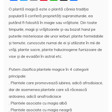
a
w
m
nt
h
a
O plantă magică este o plantă căreia tradiția
c
itt
ai
er
at
rt
populară îi conferă proprietăți supranaturale, ea
e
er
l
e
s
aj
putând fi folosită în magie sau vrăjitorie. Din toate
b
st
A
e
timpurile, magii și vrăjitoarele şi-au bazat harul pe
o
p
a
puterile misterioase ale unor ierburi: plante formidabile
o
p
z
şi temute, cunoscute numai de ei şi utilizate în mii de
vrăji, plante sacre, plante halucinogene furnizoare de
k
ă
vise și de evadări în astral etc.
Putem clasifica plantele magice în 4 categorii
principale:
. Plantele care promovează iubirea, adică afrodisiace,
dar de asemenea plantele care să răcească
ardoarea, adică anafrodiciace
. Plantele asociate cu magia albă
. Plantele asociate cu magia neagră