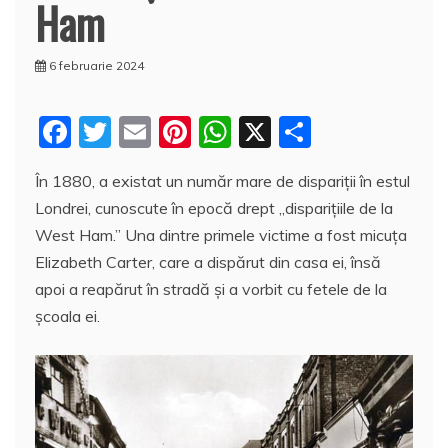
Ham
6 februarie 2024
F
T
E
Pi
W
X
P
a
w
m
nt
h
a
În 1880, a existat un număr mare de dispariții în estul
c
itt
ai
er
at
rt
Londrei, cunoscute în epocă drept „disparițiile de la
e
er
l
e
s
aj
West Ham.” Una dintre primele victime a fost micuţa
b
st
A
e
Elizabeth Carter, care a dispărut din casa ei, însă
o
p
a
apoi a reapărut în stradă și a vorbit cu fetele de la
o
p
z
şcoala ei.
k
ă