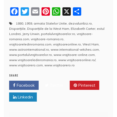
F
T
E
Pi
W
X
P
a
w
m
nt
h
a
1880
,
1959
,
armata Statelor Unite
,
dezvaluiribiz.ro
,
c
itt
ai
er
at
rt
Disparițiile
,
Disparițiile de la West Ham
,
Elizabeth Carter
,
estul
e
er
l
e
s
aj
Londrei
,
Jerry Unwin
,
portalulvrajitoarelor.ro
,
vrajitoare-
romania.com
,
vrajitoare-romania.ro
,
b
st
A
e
vrajitoareledinromania.com
,
vrajitoareonline.ro
,
West Ham
,
www.astrointernational.ro
,
www.international-witches.com
,
o
p
a
www.portalulvrajitoarelor.ro
,
www.vrajitoare-online.com
,
o
p
z
www.vrajitoareledinromania.ro
,
www.vrajitoareonline.ro/
,
www.vrajitoarero.com
,
www.vrajitoarero.ro
k
ă
SHARE
Facebook
Twitter
Pinterest
Linkedin